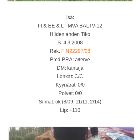
Isä:
FI & EE & LT MVA BALTV-12
Hiidenlahden Tiko
S. 4.3.2008
Rek.
FIN22297/08
Prcd-PRA: a/terve
DM: kantaja
Lonkat: C/C
Kyynärät: 0/0
Polvet: 0/0
Silmät: ok (8/09, 11/11, 2/14)
Ltp: +110