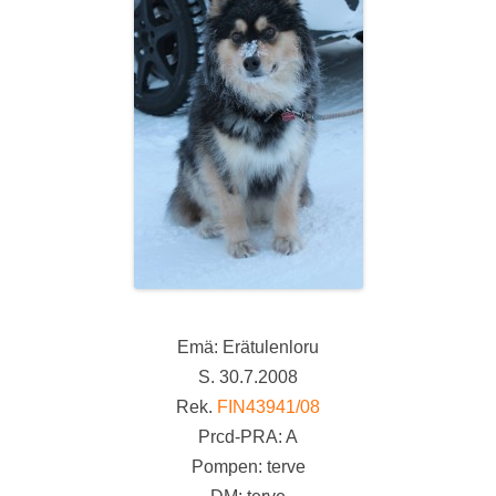
Emä: Erätulenloru
S. 30.7.2008
Rek.
FIN43941/08
Prcd-PRA: A
Pompen: terve