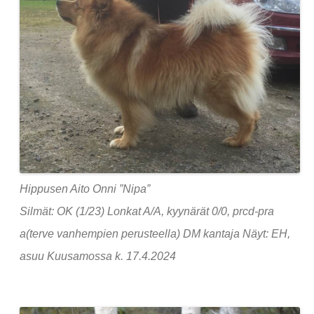
Hippusen Aito Onni ”Nipa”
Silmät: OK (1/23) Lonkat A/A, kyynärät 0/0, prcd-pra
a(terve vanhempien perusteella) DM kantaja Näyt: EH,
asuu Kuusamossa k. 17.4.2024