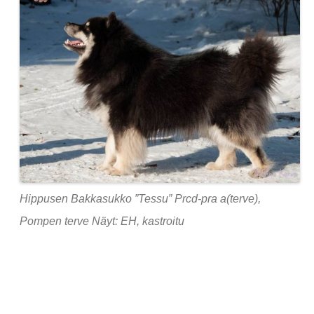
Hippusen Bakkasukko ”Tessu” Prcd-pra a(terve),
Pompen terve Näyt: EH, kastroitu