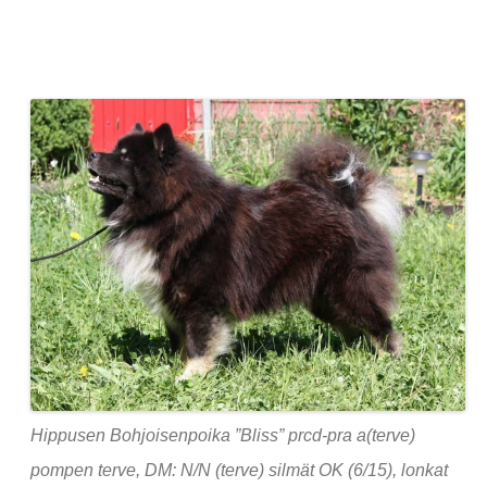
Hippusen Bohjoisenpoika ”Bliss” prcd-pra a(terve)
pompen terve, DM: N/N (terve) silmät OK (6/15), lonkat