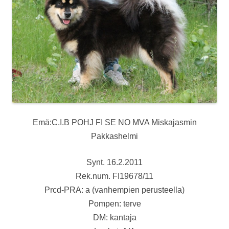
Emä:C.I.B POHJ FI SE NO MVA Miskajasmin
Pakkashelmi
Synt. 16.2.2011
Rek.num. FI19678/11
Prcd-PRA: a (vanhempien perusteella)
Pompen: terve
DM: kantaja