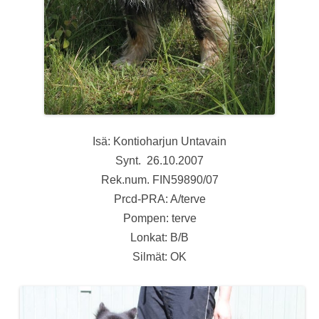
Isä: Kontioharjun Untavain
Synt. 26.10.2007
Rek.num. FIN59890/07
Prcd-PRA: A/terve
Pompen: terve
Lonkat: B/B
Silmät: OK