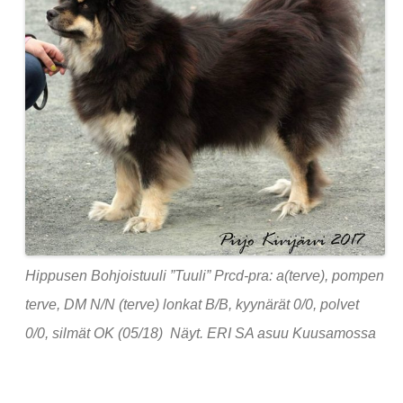
Hippusen Bohjoistuuli ”Tuuli” Prcd-pra: a(terve), pompen
terve, DM N/N (terve) lonkat B/B, kyynärät 0/0, polvet
0/0, silmät OK (05/18) Näyt. ERI SA asuu Kuusamossa