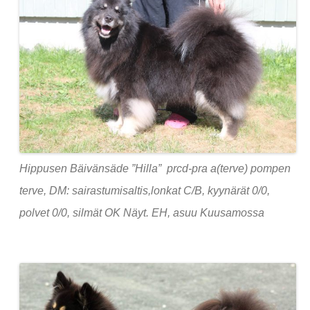
Hippusen Bäivänsäde ”Hilla” prcd-pra a(terve) pompen
terve, DM: sairastumisaltis,lonkat C/B, kyynärät 0/0,
polvet 0/0, silmät OK Näyt. EH, asuu Kuusamossa