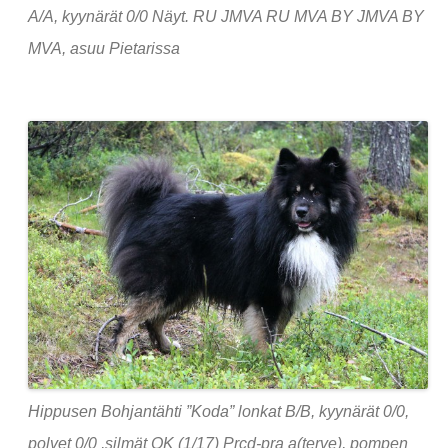
A/A, kyynärät 0/0 Näyt. RU JMVA RU MVA BY JMVA BY
MVA, asuu Pietarissa
Hippusen Bohjantähti ”Koda” lonkat B/B, kyynärät 0/0,
polvet 0/0 ,silmät OK (1/17) Prcd-pra a(terve), pompen