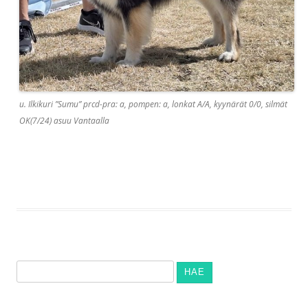
u. Ilkikuri ”Sumu” prcd-pra: a, pompen: a, lonkat A/A, kyynärät 0/0, silmät
OK(7/24) asuu Vantaalla
Haku: