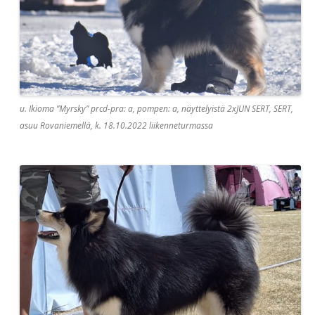
u. Ikioma ”Myrsky” prcd-pra: a, pompen: a, näyttelyistä 2xJUN SERT, SERT,
asuu Rovaniemellä, k. 18.10.2022 liikenneturmassa