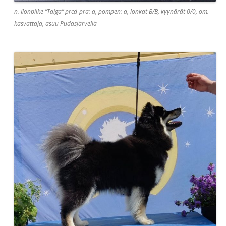
n. Ilonpilke ”Taiga” prcd-pra: a, pompen: a, lonkat B/B, kyynärät 0/0, om.
kasvattaja, asuu Pudasjärvellä