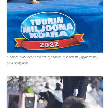
n. Iloinen Yllätys ”Iitu” prcd-pra: a, pompen: a, lonkat B/B, kyynärät 0/0,
asuu Seinäjoella