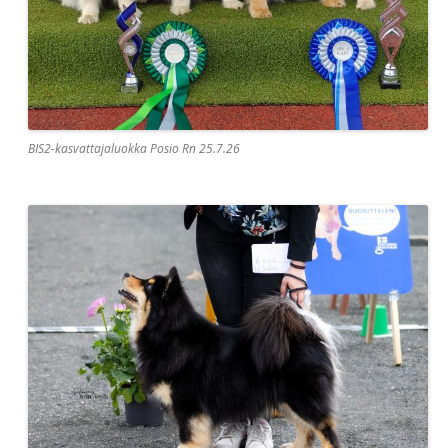
BIS2-kasvattajaluokka Posio Rn 25.7.26