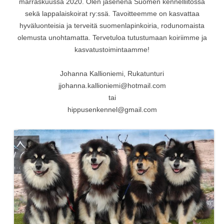
marraskuussa 2020. Olen jäsenenä Suomen kennelliitossa
sekä lappalaiskoirat ry:ssä. Tavoitteemme on kasvattaa
hyväluonteisia ja terveitä suomenlapinkoiria, rodunomaista
olemusta unohtamatta. Tervetuloa tutustumaan koiriimme ja
kasvatustoimintaamme!
Johanna Kallioniemi, Rukatunturi
jjohanna.kallioniemi@hotmail.com
tai
hippusenkennel@gmail.com