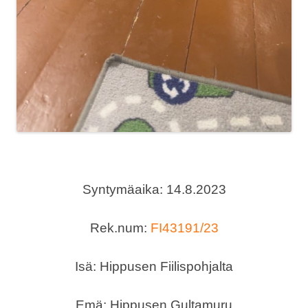
Syntymäaika: 14.8.2023
Rek.num:
FI43191/23
Isä: Hippusen Fiilispohjalta
Emä: Hippusen Gultamuru