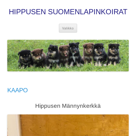
HIPPUSEN SUOMENLAPINKOIRAT
Siirry
Valikko
sisältöön
KAAPO
Hippusen Männynkerkkä